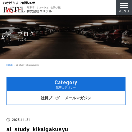
おかげさまで創業26年
駐車場ソリューション企業/大阪
MENU
ブログ
BLOG
HOME
ai_study_kikaigakusyu
Category
記事カテゴリー
社員ブログ
メールマガジン
2025.11.21
ai_study_kikaigakusyu