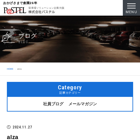
おかげさまで創業26年
駐車場ソリューション企業/大阪
MENU
ブログ
BLOG
HOME
alza
Category
記事カテゴリー
社員ブログ
メールマガジン
2024.11.27
alza