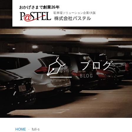
おかげさまで創業26年
駐車場ソリューション企業/大阪
ブログ
BLOG
HOME
full-s