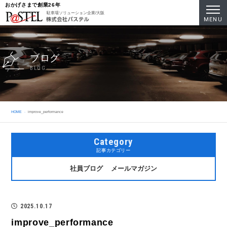
おかげさまで創業26年
駐車場ソリューション企業/大阪
MENU
ブログ
BLOG
HOME
improve_performance
Category
記事カテゴリー
社員ブログ
メールマガジン
2025.10.17
improve_performance