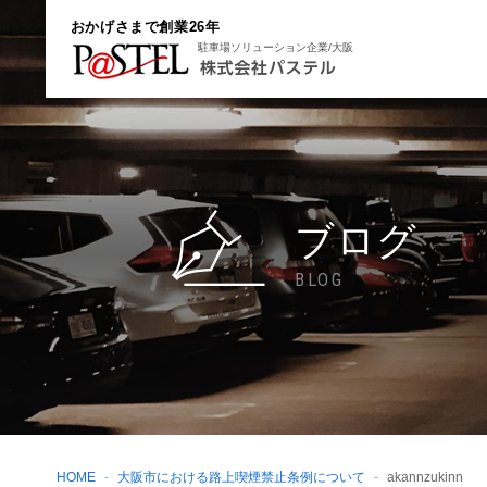
おかげさまで創業26年
駐車場ソリューション企業/大阪
ブログ
BLOG
HOME
大阪市における路上喫煙禁止条例について
akannzukinn