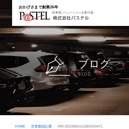
おかげさまで創業26年
駐車場ソリューション企業/大阪
ブログ
BLOG
HOME
営業奮闘記㉟
450-2010081411065453471