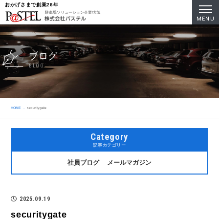
おかげさまで創業26年
駐車場ソリューション企業/大阪
MENU
ブログ
BLOG
HOME
securitygate
Category
記事カテゴリー
社員ブログ
メールマガジン
2025.09.19
securitygate