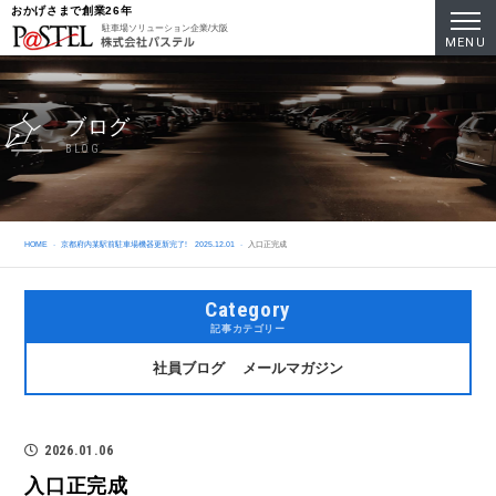
おかげさまで創業26年
駐車場ソリューション企業/大阪
MENU
ブログ
BLOG
HOME
京都府内某駅前駐車場機器更新完了! 2025.12.01
入口正完成
Category
記事カテゴリー
社員ブログ
メールマガジン
2026.01.06
入口正完成