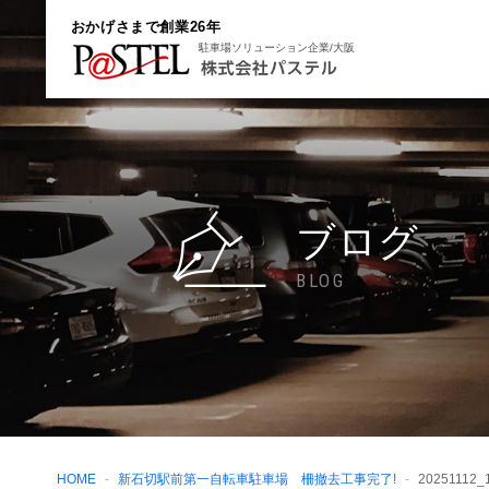
おかげさまで創業26年
駐車場ソリューション企業/大阪
ブログ
BLOG
HOME
新石切駅前第一自転車駐車場 柵撤去工事完了!
20251112_