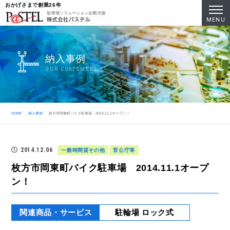
おかげさまで創業26年
駐車場ソリューション企業/大阪
MENU
納入事例
OUR CUSTOMERS
HOME
納入事例
枚方市岡東町バイク駐車場 2014.11.1オープン！
2014.12.06
一般時間貸その他
官公庁等
枚方市岡東町バイク駐車場 2014.11.1オープ
ン！
関連商品・サービス
駐輪場 ロック式