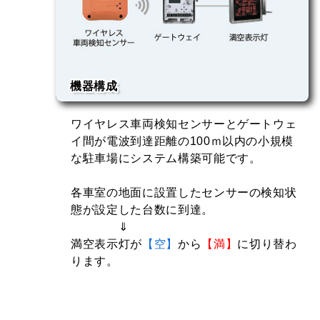
機器構成
・ワイヤレス車両検知センサー
ワイヤレス車両検知センサーとゲートウェ
⇓
無線接続
イ間が電波到達距離の100ｍ以内の小規模
・ゲートウェイ
⇓
な駐車場にシステム構築可能です。
有線接続
・満空表示灯
各車室の地面に設置したセンサーの検知状
態が設定した台数に到達。
⇓
満空表示灯が
【空】
から
【満】
に切り替わ
ります。