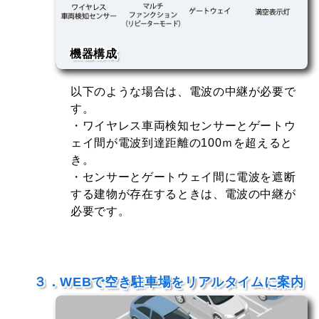
機器構成
・ワイヤレス車両検知センサー
以下のような場合は、電波の中継が必要で
⇓
無線接続
す。
・マルチファンクション
(ﾘﾋﾟｰﾀｰﾓｰﾄﾞ)
⇓
・ワイヤレス車両検知センサーとゲートウ
無線接続
・ゲートウェイ
ェイ間が電波到達距離の100ｍを超えると
⇓
有線接続
き。
・満空表示灯
・センサーとゲートウェイ間に電波を遮断
する建物が存在するときは、電波の中継が
必要です。
３．WEBで空き駐車場をリアルタイムに案内