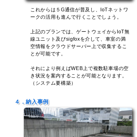
・ワイヤレス車両検知センサー
これからは５G通信が普及し、IoTネットワ
⇓
無線接続
ークの活用も進んで行くことでしょう。
・ゲートウェイ
⇓
有線接続
・lot無線ユニット
上記のプランでは、ゲートウェイからIoT無
⇓
無線接続
線ユニット及びsigfoxを介して、車室の満
・sigfox
空情報をクラウドサーバー上で収集するこ
⇓
無線接続
・クラウドサーバー
とが可能です。
それにより例えばWEB上で複数駐車場の空
き状況を案内することが可能となります。
（システム要構築）
４．納入事例