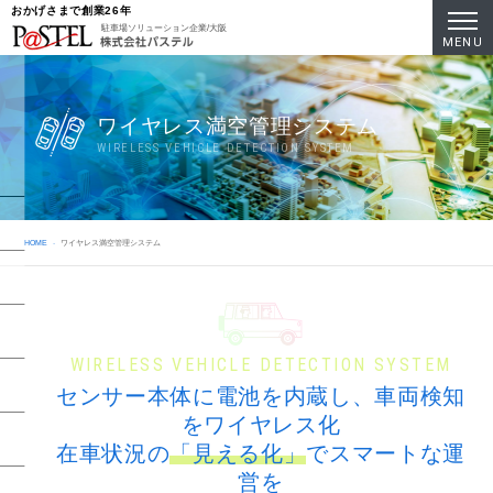
おかげさまで創業26年
駐車場ソリューション企業/大阪
MENU
ワイヤレス満空管理システム
WIRELESS VEHICLE DETECTION SYSTEM
HOME
ワイヤレス満空管理システム
WIRELESS VEHICLE DETECTION SYSTEM
センサー本体に電池を内蔵し、車両検知
をワイヤレス化
在車状況の
「見える化」
でスマートな運
営を