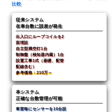
比較
従来システム
在車台数に誤差が発生
出入口にループコイルを2
面埋設
自立型満空灯1台
制御盤（検知器内蔵）1台
設置工事1式（基礎、配管
配線含む）
参考価格：210万～
本システム
正確な台数管理が可能
車室毎にセンサーを10台設