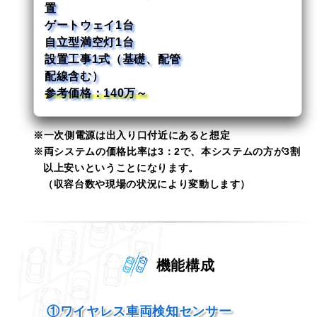
置
ゲートウェイ1台
自立型満空灯1台
設置工事1式（基礎、配管
配線含む）
参考価格：140万～
一次側電源は出入り口付近にあると想定
両システムの価格比率は3：2で、本システムの方が3割
以上安いということになります。
（収容台数や現場の状況により変動します）
機能構成
①ワイヤレス車両検知センサー