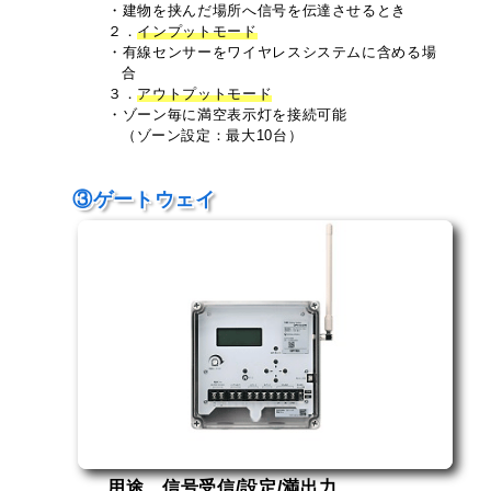
・建物を挟んだ場所へ信号を伝達させるとき
２．
インプットモード
・有線センサーをワイヤレスシステムに含める場
合
３．
アウトプットモード
・ゾーン毎に満空表示灯を接続可能
（ゾーン設定：最大10台）
③ゲートウェイ
用途 信号受信/設定/満出力