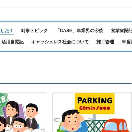
ました！
時事トピック
「CASE」車業界の今後
営業奮闘
 活用奮闘記
キャッシュレス社会について
施工管理
車番