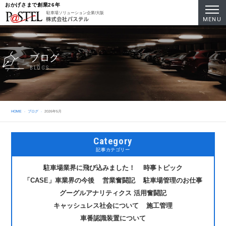
おかげさまで創業26年
駐車場ソリューション企業/大阪
MENU
ブログ
BLOGS
HOME
ブログ
2026年5月
Category
記事カテゴリー
駐車場業界に飛び込みました！
時事トピック
「CASE」車業界の今後
営業奮闘記
駐車場管理のお仕事
グーグルアナリティクス 活用奮闘記
キャッシュレス社会について
施工管理
車番認識装置について