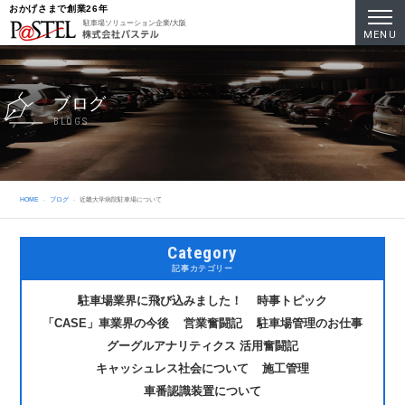
おかげさまで創業26年
駐車場ソリューション企業/大阪
MENU
ブログ
BLOGS
HOME
ブログ
近畿大学病院駐車場について
Category
記事カテゴリー
駐車場業界に飛び込みました！
時事トピック
「CASE」車業界の今後
営業奮闘記
駐車場管理のお仕事
グーグルアナリティクス 活用奮闘記
キャッシュレス社会について
施工管理
車番認識装置について