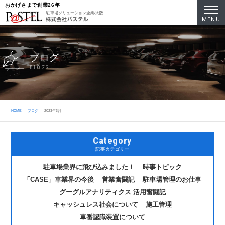
おかげさまで創業26年
駐車場ソリューション企業/大阪
MENU
ブログ
BLOGS
HOME
ブログ
2023年3月
Category
記事カテゴリー
駐車場業界に飛び込みました！
時事トピック
「CASE」車業界の今後
営業奮闘記
駐車場管理のお仕事
グーグルアナリティクス 活用奮闘記
キャッシュレス社会について
施工管理
車番認識装置について