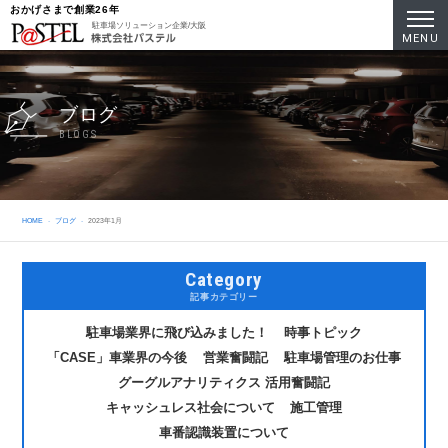
おかげさまで創業26年
駐車場ソリューション企業/大阪
MENU
ブログ
BLOGS
HOME
ブログ
2023年1月
Category
記事カテゴリー
駐車場業界に飛び込みました！
時事トピック
「CASE」車業界の今後
営業奮闘記
駐車場管理のお仕事
グーグルアナリティクス 活用奮闘記
キャッシュレス社会について
施工管理
車番認識装置について