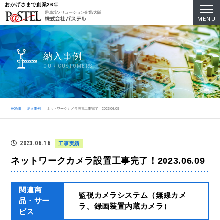
おかげさまで創業26年
駐車場ソリューション企業/大阪
MENU
納入事例
OUR CUSTOMERS
HOME
納入事例
ネットワークカメラ設置工事完了！2023.06.09
2023.06.16
工事実績
ネットワークカメラ設置工事完了！2023.06.09
関連商
監視カメラシステム（無線カメ
品・サー
ラ、録画装置内蔵カメラ）
ビス