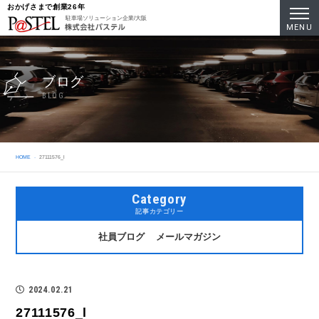
おかげさまで創業26年
駐車場ソリューション企業/大阪
MENU
ブログ
BLOG
HOME
27111576_l
Category
記事カテゴリー
社員ブログ
メールマガジン
2024.02.21
27111576_l