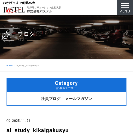
おかげさまで創業26年
駐車場ソリューション企業/大阪
MENU
ブログ
BLOG
HOME
ai_study_kikaigakusyu
Category
記事カテゴリー
社員ブログ
メールマガジン
2025.11.21
ai_study_kikaigakusyu