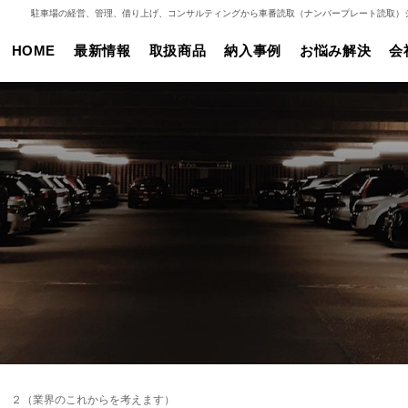
駐車場の経営、管理、借り上げ、コンサルティングから車番読取（ナンバープレート読取）
HOME
最新情報
取扱商品
納入事例
お悩み解決
会
 ２（業界のこれからを考えます）