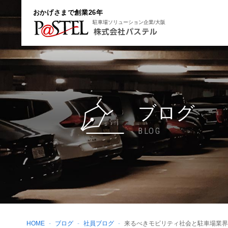
おかげさまで創業26年
駐車場ソリューション企業/大阪
ブログ
BLOG
HOME
ブログ
社員ブログ
来るべきモビリティ社会と駐車場業界