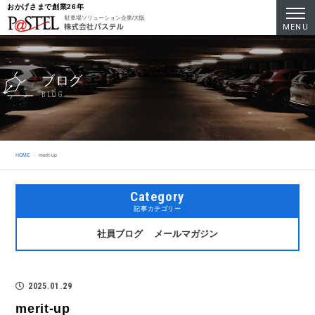
おかげさまで創業26年
駐車場ソリューション企業/大阪
MENU
ブログ
BLOG
HOME
merit-up
Category
記事カテゴリー
社員ブログ
メールマガジン
2025.01.29
merit-up