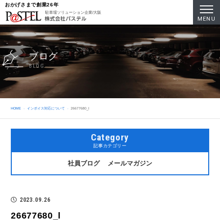
おかげさまで創業26年
駐車場ソリューション企業/大阪
MENU
ブログ
BLOG
HOME
インボイス対応について
26677680_l
Category
記事カテゴリー
社員ブログ
メールマガジン
2023.09.26
26677680_l