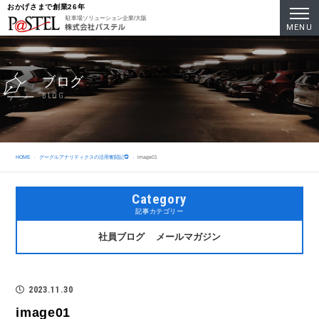
おかげさまで創業26年
駐車場ソリューション企業/大阪
MENU
ブログ
BLOG
HOME
グーグルアナリティクスの活用奮闘記㉓
image01
Category
記事カテゴリー
社員ブログ
メールマガジン
2023.11.30
image01