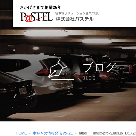
おかげさまで創業26年
駐車場ソリューション企業/大阪
ブログ
BLOG
HOME
車好きの情報発信 vol.21
https___imgix-proxy.n8s.jp_DS