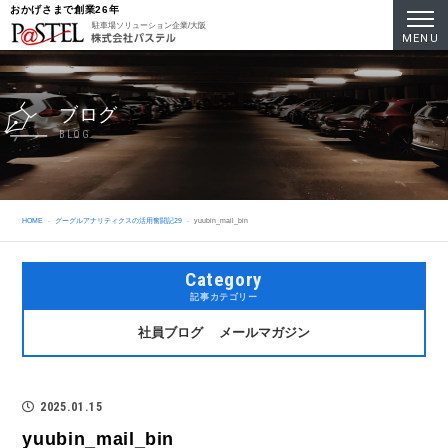
おかげさまで創業26年
駐車場ソリューション企業/大阪
MENU
ブログ
BLOG
HOME
グーグルアナリティクスの活用奮闘記29
yuubin_mail_bin
Category
記事カテゴリー
社員ブログ
メールマガジン
2025.01.15
yuubin_mail_bin