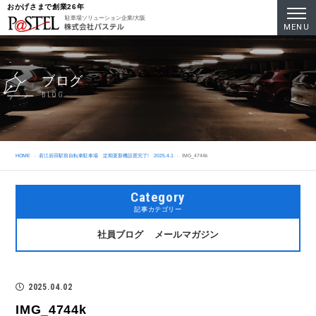
おかげさまで創業26年
駐車場ソリューション企業/大阪
MENU
ブログ
BLOG
HOME
若江岩田駅前自転車駐車場 定期更新機設置完了! 2025.4.1
IMG_4744k
Category
記事カテゴリー
社員ブログ
メールマガジン
2025.04.02
IMG_4744k