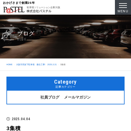
おかげさまで創業26年
駐車場ソリューション企業/大阪
MENU
ブログ
BLOG
HOME
大阪市高架下駐車場 撤去工事! 2025.3.31
3集積
Category
記事カテゴリー
社員ブログ
メールマガジン
2025.04.04
3集積