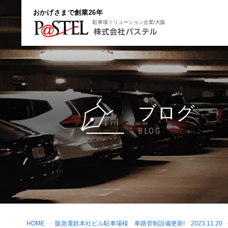
おかげさまで創業26年
駐車場ソリューション企業/大阪
ブログ
BLOG
HOME
阪急電鉄本社ビル駐車場様 車路管制設備更新! 2023.11.20