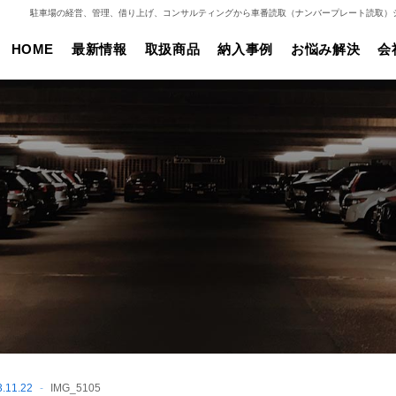
駐車場の経営、管理、借り上げ、コンサルティングから車番読取（ナンバープレート読取）
HOME
最新情報
取扱商品
納入事例
お悩み解決
会
1.22
IMG_5105