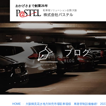
おかげさまで創業26年
駐車場ソリューション企業/大阪
ブログ
BLOG
HOME
大阪鶴見花き地方卸売市場駐車場様 車路管制設備修繕! 2023.1