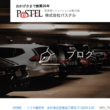
おかげさまで創業26年
駐車場ソリューション企業/大阪
ブログ
BLOG
HOME
ソリヤ藤井寺 歩行者注意喚起工事完了! 2024.3.25
IMG_75