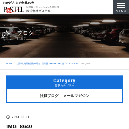
おかげさまで創業26年
駐車場ソリューション企業/大阪
MENU
ブログ
BLOG
HOME
大阪市某商業施設駐車場内 管制盤オーバーホール完了! 2024.5.31
IMG_8640
Category
記事カテゴリー
社員ブログ
メールマガジン
2024.05.31
IMG_8640