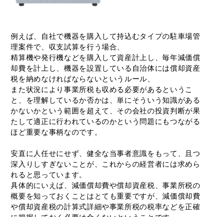
例えば、自社で機器を購入して持込むタイプの駐車場管
理案件で、収支試算を行う場合、
精算機や発行機などを購入して資産計上し、毎年減価償
却費を計上し、機器を設置している自治体には償却資産
税を納めなければならないというルール、
また状況により事業所税も収める必要があるというこ
と、を理解しているか否かは、単にそういう知識がある
かないかという範囲を超えて、その会社の投資判断が果
たして適正に行われているのかという問題にもつながる
ほど重要な事柄なのです。
安直に人任せにせず、健全な当事者意識をもって、且つ
深入りしすぎないことが、これからの経営者には求めら
れると思っています。
具体的にいえば、減価償却費や償却資産税、事業所税の
概要を知っておくことはとても重要ですが、減価償却費
や償却資産税の計算式詳細や事業所税の税率などを正確