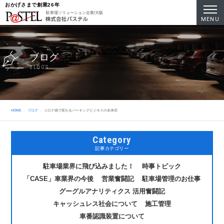
おかげさまで創業26年
駐車場ソリューション企業/大阪
MENU
ブログ
BLOGS
HOME
ブログ
コロナ禍で変わるパーキングビジネスの未来⑪
Category
記事カテゴリー
駐車場業界に飛び込みました！
時事トピック
「CASE」車業界の今後
営業奮闘記
駐車場管理のお仕事
グーグルアナリティクス 活用奮闘記
キャッシュレス社会について
施工管理
車番認識装置について