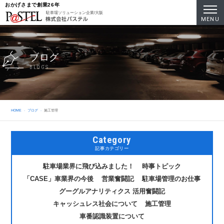
おかげさまで創業26年
駐車場ソリューション企業/大阪
MENU
ブログ
BLOGS
HOME
ブログ
施工管理
Category
記事カテゴリー
駐車場業界に飛び込みました！
時事トピック
「CASE」車業界の今後
営業奮闘記
駐車場管理のお仕事
グーグルアナリティクス 活用奮闘記
キャッシュレス社会について
施工管理
車番認識装置について