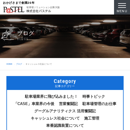
おかげさまで創業26年
駐車場ソリューション企業/大阪
MENU
ブログ
BLOGS
HOME
ブログ
キャッシュレス社会について
Category
記事カテゴリー
駐車場業界に飛び込みました！
時事トピック
「CASE」車業界の今後
営業奮闘記
駐車場管理のお仕事
グーグルアナリティクス 活用奮闘記
キャッシュレス社会について
施工管理
車番認識装置について