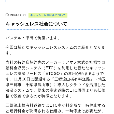
2023.10.31
キャッシュレス社会について
キャッシュレス社会について
パステル：甲田で御座います。
今回は新たなキャッシュレスシステムのご紹介となりま
す。
当社の特約店契約先のメーカー：アマノ株式会社様で自
動料金収受システム（
ETC
）を利用した新たなキャッシ
ュレス決済サービス「
ETCGO
」の運用が始まるようで
す。
11
月
26
日に開通する「三郷流山橋有料道路」（埼玉
県三郷市
―
千葉県流山市）に導入しクラウドを活用した
決済システムで、従来の高速道路の
ETC
設備よりも低価
格で設置できるのが特徴となります。
三郷流山橋有料道路では
ETC
車が料金所で一時停止する
と通行料金が決済される仕組み。一時停止は必要だが、