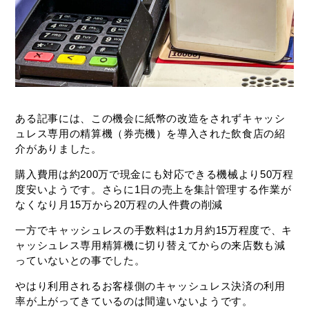
ある記事には、この機会に紙幣の改造をされずキャッシ
ュレス専用の精算機（券売機）を導入された飲食店の紹
介がありました。
購入費用は約
200
万で現金にも対応できる機械より
50
万程
度安いようです。さらに
1
日の売上を集計管理する作業が
なくなり月
15
万から
20
万程の人件費の削減
一方でキャッシュレスの手数料は
1
カ月約
15
万程度で、キ
ャッシュレス専用精算機に切り替えてからの来店数も減
っていないとの事でした。
やはり利用されるお客様側のキャッシュレス決済の利用
率が上がってきているのは間違いないようです。