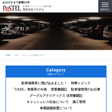
おかげさまで創業26年
駐車場ソリューション企業/大阪
MENU
ブログ
BLOGS
HOME
ブログ
キャッシュレス社会について！
Category
記事カテゴリー
駐車場業界に飛び込みました！
時事トピック
「CASE」車業界の今後
営業奮闘記
駐車場管理のお仕事
グーグルアナリティクス 活用奮闘記
キャッシュレス社会について
施工管理
車番認識装置について