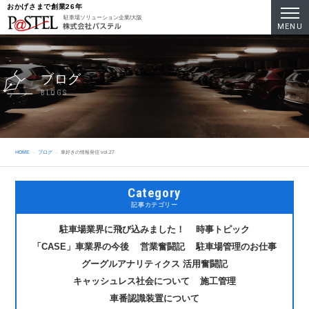
おかげさまで創業26年
駐車場ソリューション企業/大阪
MENU
ブログ
BLOGS
HOME
ブログ
車好きの情報発信 vol.27
Category
記事カテゴリー
駐車場業界に飛び込みました！
時事トピック
「CASE」車業界の今後
営業奮闘記
駐車場管理のお仕事
グーグルアナリティクス 活用奮闘記
キャッシュレス社会について
施工管理
車番認識装置について